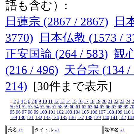
語も含む）:
日蓮宗 (2867 / 2867)
日本 
3770)
日本仏教 (1573 / 3
正安国論 (264 / 583)
観心
(216 / 496)
天台宗 (134 / 
214)
[
30件まで表示
]
1
2
3
4
5
6
7
8
9
10
11
12
13
14
15
16
17
18
19
20
21
22
23
24
2
50
51
52
53
54
55
56
57
58
59
60
61
62
63
64
65
66
67
68
69
7
95
96
97
98
99
100
101
102
103
104
105
106
107
108
109
110
1
129
130
131
132
133
134
135
136
137
138
139
140
141
142
14
氏名
↓
↑
タイトル
↓
↑
媒体名
↓
↑