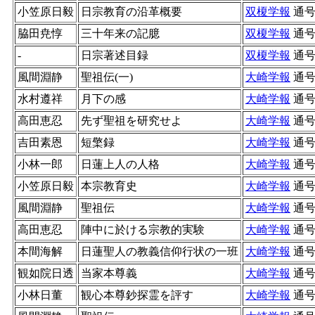
小笠原日毅
日宗教育の沿革概要
双榎学報
通
脇田尭惇
三十年来の記臆
双榎学報
通
-
日宗著述目録
双榎学報
通
風間淵静
聖祖伝(一)
大崎学報
通
水村遵祥
月下の感
大崎学報
通
高田恵忍
先ず聖祖を研究せよ
大崎学報
通
吉田素恩
短檠録
大崎学報
通
小林一郎
日蓮上人の人格
大崎学報
通
小笠原日毅
本宗教育史
大崎学報
通
風間淵静
聖祖伝
大崎学報
通
高田恵忍
陣中に於ける宗教的実験
大崎学報
通
本間海解
日蓮聖人の教義信仰行状の一班
大崎学報
通
観如院日透
当家本尊義
大崎学報
通
小林日董
観心本尊鈔探霊を評す
大崎学報
通