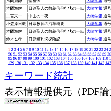
風間淵静
聖祖伝
大崎学報
通
本間海解
日蓮聖人の教義信仰行状の一班
大崎学報
通
二宮東一
中山の一夜
大崎学報
通
小笠原日毅
日宗教育の沿革概要
大崎学報
通
本間海解
日蓮聖人の教義信仰行状の一班
大崎学報
通
鈴木玄孝
日原鍾乳洞探険記
大崎学報
通
1
2
3
4
5
6
7
8
9
10
11
12
13
14
15
16
17
18
19
20
21
22
23
24
2
50
51
52
53
54
55
56
57
58
59
60
61
62
63
64
65
66
67
68
69
7
95
96
97
98
99
100
101
102
103
104
105
106
107
108
109
110
1
129
130
131
132
133
134
135
136
137
138
139
140
141
142
14
キーワード統計
表示情報提供元（PDF