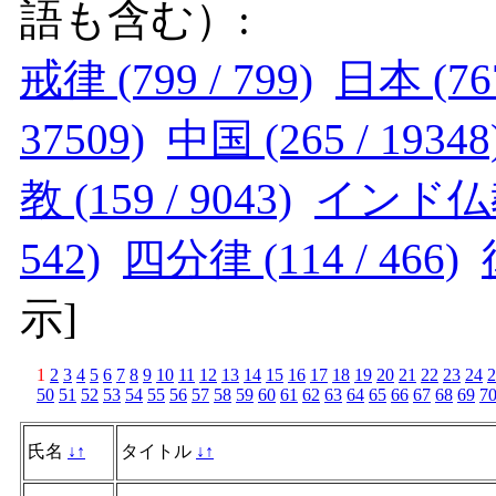
語も含む）:
戒律 (799 / 799)
日本 (767
37509)
中国 (265 / 19348
教 (159 / 9043)
インド仏教 (
542)
四分律 (114 / 466)
示
]
1
2
3
4
5
6
7
8
9
10
11
12
13
14
15
16
17
18
19
20
21
22
23
24
2
50
51
52
53
54
55
56
57
58
59
60
61
62
63
64
65
66
67
68
69
7
氏名
↓
↑
タイトル
↓
↑