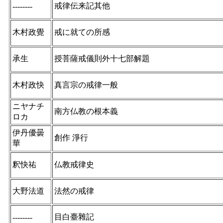
戒律伝来記其他
--------
木村政覺
戒に就ての所感
承生
授菩薩戒儀則外十七部解題
木村政快
真言宗の戒律一般
ニヤナチ
南方仏教の根本義
ロカ
伊丹優曇
創作 淨行
華
釈快祐
仏教戒律史
大野法道
法然の戒律
目白臺雜記
--------