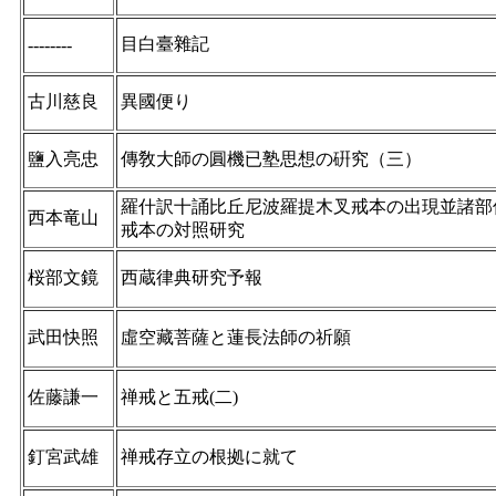
目白臺雜記
--------
古川慈良
異國便り
鹽入亮忠
傳敎大師の圓機已塾思想の硏究（三）
羅什訳十誦比丘尼波羅提木叉戒本の出現並諸部
西本竜山
戒本の対照研究
桜部文鏡
西蔵律典研究予報
武田快照
虛空藏菩薩と蓮長法師の祈願
佐藤謙一
禅戒と五戒(二)
釘宮武雄
禅戒存立の根拠に就て