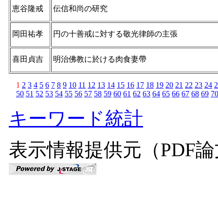
恵谷隆戒
伝信和尚の研究
岡田祐孝
円の十善戒に対する敬光律師の主張
喜田貞吉
明治佛教に於ける肉食妻帶
1
2
3
4
5
6
7
8
9
10
11
12
13
14
15
16
17
18
19
20
21
22
23
24
2
50
51
52
53
54
55
56
57
58
59
60
61
62
63
64
65
66
67
68
69
7
キーワード統計
表示情報提供元（PDF