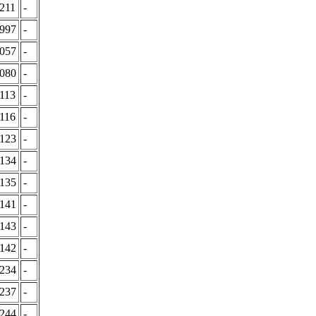
211
-
0997
-
2057
-
2080
-
113
-
116
-
2123
-
2134
-
2135
-
2141
-
2143
-
2142
-
2234
-
2237
-
2244
-