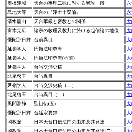
廣橋連城
天台の事理二觀に對する異說一般
六
島地大等
天台の『淨土十疑論』
六
清水龍山
天台華厳と密教との関係
大
富木尭広
諸宗の教理及教判に於ける起信論の地位
大
優陀那日輝
台荊異目
大
延嶺学人
円頓法印尊海
大
延嶺学人
円頓法印尊海(承前)
大
延嶺学人
台当交渉史稿
大
北尾啓玉
台当異目
大
延嶺学人
台当交渉史稿（二）
大
北尾啓玉
台当異目（二）
大
風間淵静
聖祖伝(五)
大
優陀那日輝
台延宗要録
大
岡教邃
日本天台口伝法門の由来及其発達
大
岡教邃
日本天台口伝法門の由来及其発達(二)
大