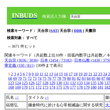
INBUDS
検索語入力欄：
検索キーワード： 天台宗 [
SAT
] 天台宗 [
DDB
] 天臺宗
検索対象： すべて
-- 3671 件ヒット
関連キーワード（共起数上位10件・括弧内数字は共起数／
天台宗 (3036 / 3036)
日本 (2454 / 73182)
日本仏教 (1430 / 3750
華玄義 (330 / 811)
[
30件まで表示
]
1
2
3
4
5
6
7
8
9
10
11
12
13
14
15
16
17
18
19
20
21
22
23
24
2
68
69
70
71
72
73
74
75
76
77
78
79
80
81
82
83
84
85
86
87
8
123
124
125
126
127
128
129
130
131
132
133
134
135
136
13
168
169
170
171
172
173
174
175
176
177
178
179
180
181
18
氏名
↓
↑
タイトル
↓
↑
媒
硲慈弘
鎌倉時代に於ける心常相滅論に関する研究
大