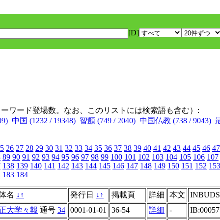
[D]
キーワード登場数。なお、このリストには検索語も含む）:
9)
中国 (1232 / 19348)
智顗 (749 / 2040)
中国仏教 (738 / 9043)
最
5
26
27
28
29
30
31
32
33
34
35
36
37
38
39
40
41
42
43
44
45
46
47
8
89
90
91
92
93
94
95
96
97
98
99
100
101
102
103
104
105
106
107
7
138
139
140
141
142
143
144
145
146
147
148
149
150
151
152
15
2
183
184
体名
↓
↑
発行日
↓
↑
掲載頁
詳細
本文
INBUDS
正大学々報
通号
34
0001-01-01
36-54
詳細
-
IB:0005