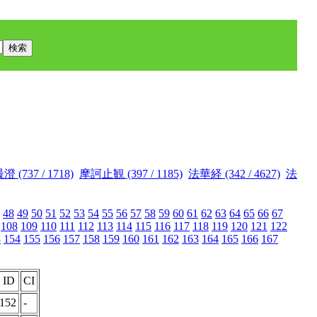
澄 (737 / 1718)
摩訶止観 (397 / 1185)
法華経 (342 / 4627)
法
48
49
50
51
52
53
54
55
56
57
58
59
60
61
62
63
64
65
66
67
108
109
110
111
112
113
114
115
116
117
118
119
120
121
122
3
154
155
156
157
158
159
160
161
162
163
164
165
166
167
 ID
CI
7152
-