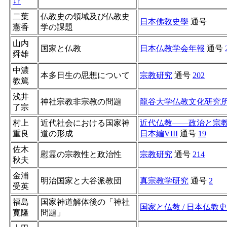
↓
↑
二葉
仏教史の領域及び仏教史
日本佛敎史學
通号
憲香
学の課題
山内
国家と仏教
日本仏教学会年報
通号
舜雄
中濃
本多日生の思想について
宗教研究
通号
202
教篤
浅井
神社宗教非宗教の問題
龍谷大学仏教文化研究
了宗
村上
近代社会における国家神
近代仏教――政治と宗教
重良
道の形成
日本編VIII
通号
19
佐木
慰霊の宗教性と政治性
宗教研究
通号
214
秋夫
金浦
明治国家と大谷派教団
真宗教学研究
通号
2
受英
福島
国家神道解体後の「神社
国家と仏教 / 日本仏教
寛隆
問題」