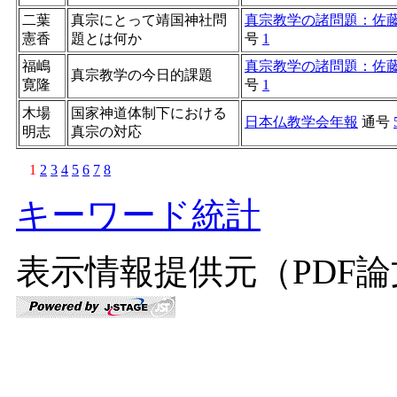
二葉
真宗にとって靖国神社問
真宗教学の諸問題：佐
憲香
題とは何か
号
1
福嶋
真宗教学の諸問題：佐
真宗教学の今日的課題
寛隆
号
1
木場
国家神道体制下における
日本仏教学会年報
通号
明志
真宗の対応
1
2
3
4
5
6
7
8
キーワード統計
表示情報提供元（PDF