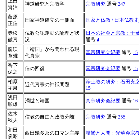
上田
神道研究と宗教学
宗教研究
通号
247
賢治
藤原
国家神道確立の一側面
国家と仏教 / 日本仏教
正信
赤松
仏教公認運動の論理と状
日本の社会と宗教：千
徹真
況
通号
4
龍渓
「靖国」から問われる現
真宗研究会紀要
通号
15
章雄
代真宗
香下
信の回復
真宗研究会紀要
通号
15
保之
柏原
浄土教の研究：石田充
近代真宗の神祇問題
祐泉
15
浅田
濁世と靖国
真宗研究会紀要
通号
16
順雄
佐木
信教の自由と政教分離
宗教研究
通号
255
秋夫
和田
西田幾多郎の口マン主義
親鸞と人間：光華会宗
俊昭