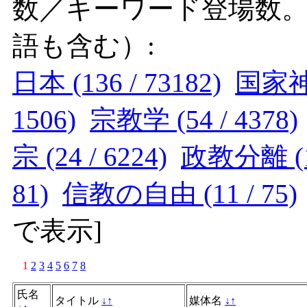
数／キーワード登場数
語も含む）:
日本 (136 / 73182)
国家神道
1506)
宗教学 (54 / 4378)
宗 (24 / 6224)
政教分離 (15
81)
信教の自由 (11 / 75)
で表示
]
1
2
3
4
5
6
7
8
氏名
タイトル
↓
↑
媒体名
↓
↑