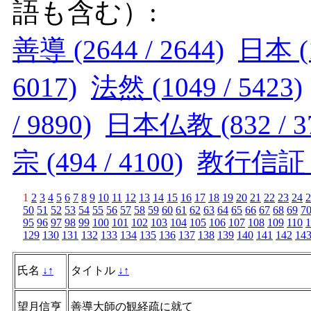
語も含む）:
善導 (2644 / 2644)
日本 (1
6017)
法然 (1049 / 5423)
/ 9890)
日本仏教 (832 / 3
宗 (494 / 4100)
教行信証 (4
1
2
3
4
5
6
7
8
9
10
11
12
13
14
15
16
17
18
19
20
21
22
23
24
2
50
51
52
53
54
55
56
57
58
59
60
61
62
63
64
65
66
67
68
69
7
95
96
97
98
99
100
101
102
103
104
105
106
107
108
109
110
1
129
130
131
132
133
134
135
136
137
138
139
140
141
142
14
氏名
↓
↑
タイトル
↓
↑
望月信亨
善導大師の観経疏に就て