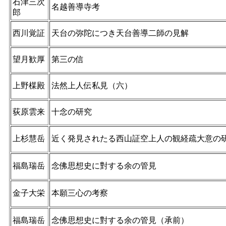
石津三次
名越善導寺考
郎
西川覚証
天台の弥陀につき天台善導二師の見解
望月歓厚
第三の信
上野楳殿
法然上人伝私見（六）
荻原雲来
十念の研究
上杉慧岳
近く発見されたる西山証空上人の観経疏大意の
福島瑞岳
念佛思想史に對する余の管見
金子大栄
本願三心の考察
福島瑞岳
念佛思想史に對する余の管見（承前）