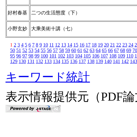
好村春基
二つの生活態度（下）
小野玄妙
大乘美術󠄁十講（七）
1
2
3
4
5
6
7
8
9
10
11
12
13
14
15
16
17
18
19
20
21
22
23
24
2
50
51
52
53
54
55
56
57
58
59
60
61
62
63
64
65
66
67
68
69
7
95
96
97
98
99
100
101
102
103
104
105
106
107
108
109
110
1
129
130
131
132
133
134
135
136
137
138
139
140
141
142
14
キーワード統計
表示情報提供元（PDF