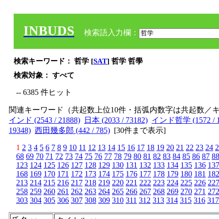
INBUDS
検索語入力欄：
検索キーワード： 哲学 [
SAT
] 哲学 哲學
検索対象： すべて
-- 6385 件ヒット
関連キーワード（共起数上位10件・括弧内数字は共起数／
インド (2543 / 21888)
日本 (2033 / 73182)
インド哲学 (1572 / 1
19348)
西田幾多郎 (442 / 785)
[
30件まで表示
]
1
2
3
4
5
6
7
8
9
10
11
12
13
14
15
16
17
18
19
20
21
22
23
24
2
68
69
70
71
72
73
74
75
76
77
78
79
80
81
82
83
84
85
86
87
8
123
124
125
126
127
128
129
130
131
132
133
134
135
136
13
168
169
170
171
172
173
174
175
176
177
178
179
180
181
18
213
214
215
216
217
218
219
220
221
222
223
224
225
226
22
258
259
260
261
262
263
264
265
266
267
268
269
270
271
27
303
304
305
306
307
308
309
310
311
312
313
314
315
316
317