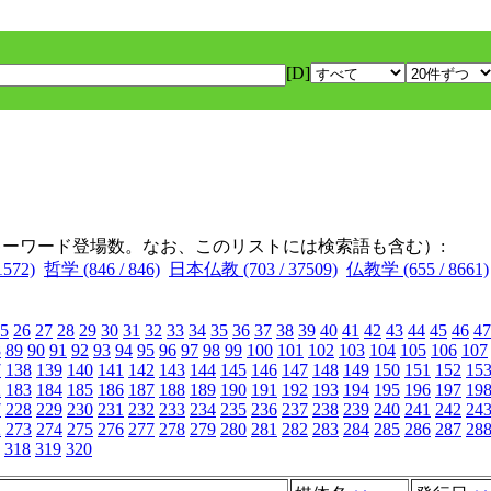
[D]
キーワード登場数。なお、このリストには検索語も含む）:
572)
哲学 (846 / 846)
日本仏教 (703 / 37509)
仏教学 (655 / 8661)
5
26
27
28
29
30
31
32
33
34
35
36
37
38
39
40
41
42
43
44
45
46
47
8
89
90
91
92
93
94
95
96
97
98
99
100
101
102
103
104
105
106
107
7
138
139
140
141
142
143
144
145
146
147
148
149
150
151
152
15
2
183
184
185
186
187
188
189
190
191
192
193
194
195
196
197
19
7
228
229
230
231
232
233
234
235
236
237
238
239
240
241
242
24
2
273
274
275
276
277
278
279
280
281
282
283
284
285
286
287
28
318
319
320