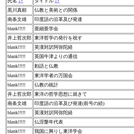
氏名
↓
↑
タイトル
↓
↑
黒川真頼
仏教と美術との関係
南条文雄
印度語の沿革及び発達
blank!!!!!
亜細亜学会
井上哲次郎
東洋哲学の発行を祝す
blank!!!!!
英漢対訳阿弥陀経
blank!!!!!
英国牛津よりの通信
blank!!!!!
勅語と仏教
blank!!!!!
東洋学者の万国会
blank!!!!!
仏教の統計
井上哲次郎
東洋の哲学思想に就きて
南条文雄
印度語の沿革及び発達(前号の続)
blank!!!!!
英漢対訳阿弥陀経
blank!!!!!
仏涅槃年代表
blank!!!!!
我国に興りし東洋学会