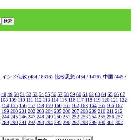
インド仏教 (484 / 8316)
比較思想 (454 / 1476)
中国 (445 /
48
49
50
51
52
53
54
55
56
57
58
59
60
61
62
63
64
65
66
67
108
109
110
111
112
113
114
115
116
117
118
119
120
121
122
3
154
155
156
157
158
159
160
161
162
163
164
165
166
167
8
199
200
201
202
203
204
205
206
207
208
209
210
211
212
3
244
245
246
247
248
249
250
251
252
253
254
255
256
257
8
289
290
291
292
293
294
295
296
297
298
299
300
301
302