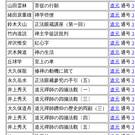
山田霊林
菩提の行願
道元
通号
3
緒田原重雄
禅学些便
道元
通号
3
鈴木天山
正法眼蔵講座（第一回）
道元
通号
3
竹内道説
禅主学徒説批判
道元
通号
3
岸沢惟安
紅心字
道元
通号
3
沢木興道
禅の生活
道元
通号
3
丘球学
至上の孝
道元
通号
3
大久保龍
修禅の動機に就て
道元
通号
3
永久岳水
正法眼藏參究の手引（五）
道元
通号
3
井上秀天
道元禪師の四攝法觀〔一〕
道元
通号
3
井上秀天
道元禪師の四攝法觀〔三〕
道元
通号
3
大久保道舟
道元禪師鑽仰の歷史的囘顧（三）
道元
通号
3
井上秀天
道元禪師の四攝法觀〔四〕
道元
通号
3
井上秀天
道元禪師の四攝法觀〔五〕
道元
通号
3