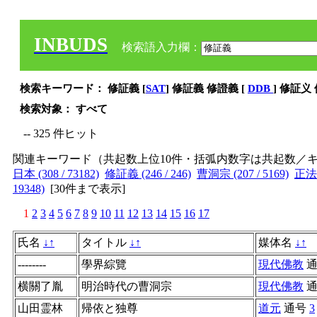
INBUDS
検索語入力欄：
検索キーワード： 修証義 [
SAT
] 修証義 修證義 [
DDB
] 修証义
検索対象： すべて
-- 325 件ヒット
関連キーワード（共起数上位10件・括弧内数字は共起数／
日本 (308 / 73182)
修証義 (246 / 246)
曹洞宗 (207 / 5169)
正法眼
19348)
[
30件まで表示
]
1
2
3
4
5
6
7
8
9
10
11
12
13
14
15
16
17
氏名
↓
↑
タイトル
↓
↑
媒体名
↓
↑
--------
學界綜覽
現代佛教
横關了胤
明治時代の曹洞宗
現代佛教
山田霊林
帰依と独尊
道元
通号
3