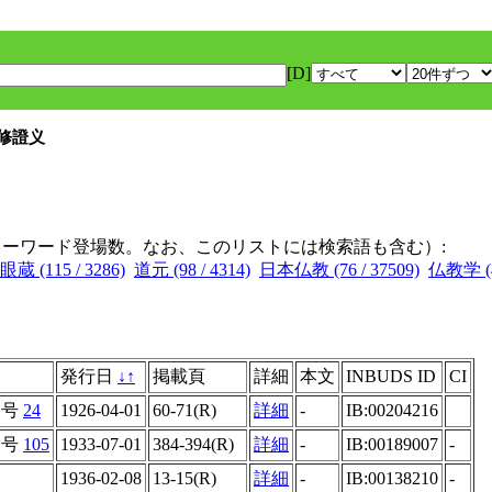
[D]
 修證义
キーワード登場数。なお、このリストには検索語も含む）:
蔵 (115 / 3286)
道元 (98 / 4314)
日本仏教 (76 / 37509)
仏教学 (49
発行日
↓
↑
掲載頁
詳細
本文
INBUDS ID
CI
通号
24
1926-04-01
60-71(R)
詳細
-
IB:00204216
通号
105
1933-07-01
384-394(R)
詳細
-
IB:00189007
-
1936-02-08
13-15(R)
詳細
-
IB:00138210
-