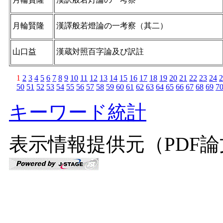
月輪賢隆
漢譯般若燈論の一考察（其二）
山口益
漢蔵対照百字論及び訳註
1
2
3
4
5
6
7
8
9
10
11
12
13
14
15
16
17
18
19
20
21
22
23
24
2
50
51
52
53
54
55
56
57
58
59
60
61
62
63
64
65
66
67
68
69
7
キーワード統計
表示情報提供元（PDF