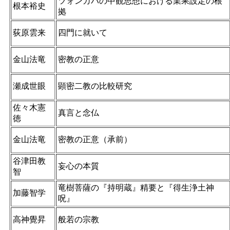
ツォンカパの中観思想における業果設定の根
根本裕史
拠
荻原雲来
四門に就いて
金山法竜
密教の正意
瀬成世眼
顕密二教の比較研究
佐々木憲
真言と念仏
徳
金山法竜
密教の正意（承前）
谷津田教
妄心の本質
智
竜樹菩薩の『持明蔵』精要と『得生浄土神
加藤智学
呪』
高神覺昇
般若の宗教