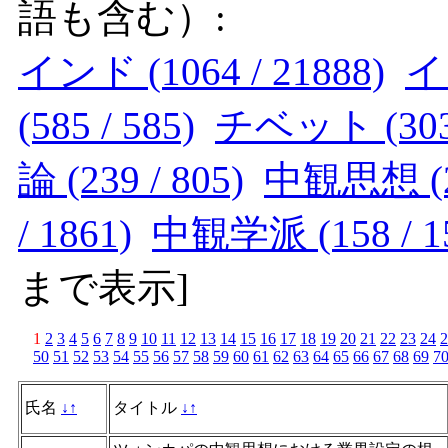
語も含む）:
インド (1064 / 21888)
イ
(585 / 585)
チベット (303 
論 (239 / 805)
中観思想 (21
/ 1861)
中観学派 (158 / 1
まで表示
]
1
2
3
4
5
6
7
8
9
10
11
12
13
14
15
16
17
18
19
20
21
22
23
24
2
50
51
52
53
54
55
56
57
58
59
60
61
62
63
64
65
66
67
68
69
7
氏名
↓
↑
タイトル
↓
↑