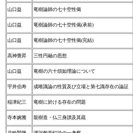
山口益
竜樹論師の七十空性偈
山口益
竜樹論師の七十空性偈(承前)
山口益
竜樹論師の七十空性偈(完結)
高神覺昇
三性円融の思想
山口益
竜樹の六十頌如理論について
宇井伯寿
成唯識論の性質及び立場と第七識存在の論証
稲津紀三
竜樹に於ける存在の問題
寺本婉雅
龍樹造・仏三身讃及其疏
月輪賢隆
漢訳般若灯論の一考察