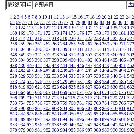
優陀那日輝
台荊異目
大
1
2
3
4
5
6
7
8
9
10
11
12
13
14
15
16
17
18
19
20
21
22
23
24
2
68
69
70
71
72
73
74
75
76
77
78
79
80
81
82
83
84
85
86
87
8
123
124
125
126
127
128
129
130
131
132
133
134
135
136
13
168
169
170
171
172
173
174
175
176
177
178
179
180
181
18
213
214
215
216
217
218
219
220
221
222
223
224
225
226
22
258
259
260
261
262
263
264
265
266
267
268
269
270
271
27
303
304
305
306
307
308
309
310
311
312
313
314
315
316
317
348
349
350
351
352
353
354
355
356
357
358
359
360
361
36
393
394
395
396
397
398
399
400
401
402
403
404
405
406
40
438
439
440
441
442
443
444
445
446
447
448
449
450
451
45
483
484
485
486
487
488
489
490
491
492
493
494
495
496
49
528
529
530
531
532
533
534
535
536
537
538
539
540
541
54
573
574
575
576
577
578
579
580
581
582
583
584
585
586
58
618
619
620
621
622
623
624
625
626
627
628
629
630
631
63
663
664
665
666
667
668
669
670
671
672
673
674
675
676
67
708
709
710
711
712
713
714
715
716
717
718
719
720
721
722
753
754
755
756
757
758
759
760
761
762
763
764
765
766
76
798
799
800
801
802
803
804
805
806
807
808
809
810
811
812
843
844
845
846
847
848
849
850
851
852
853
854
855
856
85
888
889
890
891
892
893
894
895
896
897
898
899
900
901
90
933
934
935
936
937
938
939
940
941
942
943
944
945
946
94
978
979
980
981
982
983
984
985
986
987
988
989
990
991
99