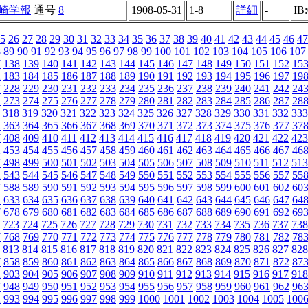
崎学報
通号
8
1908-05-31
1-8
詳細
-
IB
5
26
27
28
29
30
31
32
33
34
35
36
37
38
39
40
41
42
43
44
45
46
47
8
89
90
91
92
93
94
95
96
97
98
99
100
101
102
103
104
105
106
107
7
138
139
140
141
142
143
144
145
146
147
148
149
150
151
152
15
2
183
184
185
186
187
188
189
190
191
192
193
194
195
196
197
19
7
228
229
230
231
232
233
234
235
236
237
238
239
240
241
242
24
2
273
274
275
276
277
278
279
280
281
282
283
284
285
286
287
28
318
319
320
321
322
323
324
325
326
327
328
329
330
331
332
333
2
363
364
365
366
367
368
369
370
371
372
373
374
375
376
377
37
7
408
409
410
411
412
413
414
415
416
417
418
419
420
421
422
423
2
453
454
455
456
457
458
459
460
461
462
463
464
465
466
467
46
7
498
499
500
501
502
503
504
505
506
507
508
509
510
511
512
513
2
543
544
545
546
547
548
549
550
551
552
553
554
555
556
557
55
7
588
589
590
591
592
593
594
595
596
597
598
599
600
601
602
60
2
633
634
635
636
637
638
639
640
641
642
643
644
645
646
647
64
7
678
679
680
681
682
683
684
685
686
687
688
689
690
691
692
69
723
724
725
726
727
728
729
730
731
732
733
734
735
736
737
738
7
768
769
770
771
772
773
774
775
776
777
778
779
780
781
782
78
813
814
815
816
817
818
819
820
821
822
823
824
825
826
827
828
7
858
859
860
861
862
863
864
865
866
867
868
869
870
871
872
87
2
903
904
905
906
907
908
909
910
911
912
913
914
915
916
917
918
7
948
949
950
951
952
953
954
955
956
957
958
959
960
961
962
96
2
993
994
995
996
997
998
999
1000
1001
1002
1003
1004
1005
100