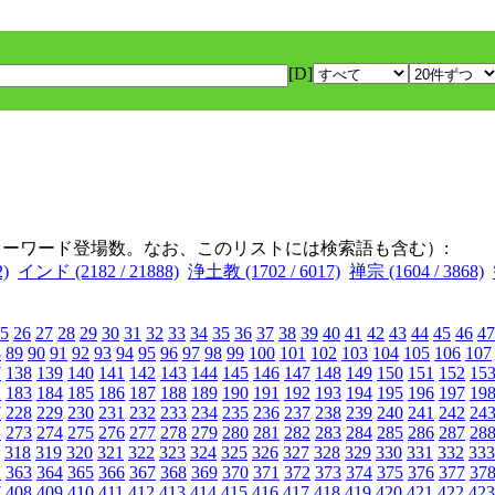
[D]
キーワード登場数。なお、このリストには検索語も含む）:
2)
インド (2182 / 21888)
浄土教 (1702 / 6017)
禅宗 (1604 / 3868)
5
26
27
28
29
30
31
32
33
34
35
36
37
38
39
40
41
42
43
44
45
46
47
8
89
90
91
92
93
94
95
96
97
98
99
100
101
102
103
104
105
106
107
7
138
139
140
141
142
143
144
145
146
147
148
149
150
151
152
15
2
183
184
185
186
187
188
189
190
191
192
193
194
195
196
197
19
7
228
229
230
231
232
233
234
235
236
237
238
239
240
241
242
24
2
273
274
275
276
277
278
279
280
281
282
283
284
285
286
287
28
318
319
320
321
322
323
324
325
326
327
328
329
330
331
332
333
2
363
364
365
366
367
368
369
370
371
372
373
374
375
376
377
37
7
408
409
410
411
412
413
414
415
416
417
418
419
420
421
422
423