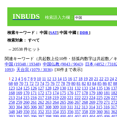
INBUDS
検索語入力欄：
検索キーワード： 中国 [
SAT
] 中国 中國 [
DDB
]
検索対象： すべて
-- 20538 件ヒット
関連キーワード（共起数上位10件・括弧内数字は共起数／
中国 (19348 / 19348)
中国仏教 (9043 / 9043)
日本 (4852 / 7318
1093)
天台宗 (1079 / 3036)
[
30件まで表示
]
1
2
3
4
5
6
7
8
9
10
11
12
13
14
15
16
17
18
19
20
21
22
23
24
2
68
69
70
71
72
73
74
75
76
77
78
79
80
81
82
83
84
85
86
87
8
123
124
125
126
127
128
129
130
131
132
133
134
135
136
13
168
169
170
171
172
173
174
175
176
177
178
179
180
181
18
213
214
215
216
217
218
219
220
221
222
223
224
225
226
22
258
259
260
261
262
263
264
265
266
267
268
269
270
271
27
303
304
305
306
307
308
309
310
311
312
313
314
315
316
317
348
349
350
351
352
353
354
355
356
357
358
359
360
361
36
393
394
395
396
397
398
399
400
401
402
403
404
405
406
40