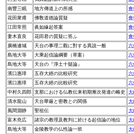
南豐三眠
地方傳道上の所感
會
花田衆甫
佛敎道徳論質疑
會
江田常照
眞如緣起答案
會
妻木直良
花田君の質疑に答ふ
會
廣橋連城
天台の事理二觀に對する異說一般
六
島地大等
大乘起信論綱要（草案）
六
島地大等
天台の『淨土十疑論』
六
濱口惠璋
五存大經の比較硏究
六
濱口惠璋
五存大經の比較硏究
六
中村久四郎
支那における仏教伝来初期漸次発達の略史
大
清水龍山
天台華厳と密教との関係
大
風間淵静
聖祖伝
大
富木尭広
諸宗の教理及教判に於ける起信論の地位
大
島地大等
金陵教学の仏性論一班
大