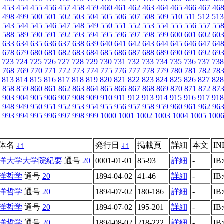
2
453
454
455
456
457
458
459
460
461
462
463
464
465
466
467
46
7
498
499
500
501
502
503
504
505
506
507
508
509
510
511
512
513
2
543
544
545
546
547
548
549
550
551
552
553
554
555
556
557
55
7
588
589
590
591
592
593
594
595
596
597
598
599
600
601
602
60
2
633
634
635
636
637
638
639
640
641
642
643
644
645
646
647
64
7
678
679
680
681
682
683
684
685
686
687
688
689
690
691
692
69
723
724
725
726
727
728
729
730
731
732
733
734
735
736
737
738
7
768
769
770
771
772
773
774
775
776
777
778
779
780
781
782
78
813
814
815
816
817
818
819
820
821
822
823
824
825
826
827
828
7
858
859
860
861
862
863
864
865
866
867
868
869
870
871
872
87
2
903
904
905
906
907
908
909
910
911
912
913
914
915
916
917
918
7
948
949
950
951
952
953
954
955
956
957
958
959
960
961
962
96
2
993
994
995
996
997
998
999
1000
1001
1002
1003
1004
1005
100
体名
↓
↑
発行日
↓
↑
掲載頁
詳細
本文
IN
洋大学大学院紀要
通号
20
0001-01-01
85-93
詳細
-
IB
洋哲学
通号
20
1894-04-02
41-46
詳細
-
IB
洋哲学
通号
20
1894-07-02
180-186
詳細
-
IB
洋哲学
通号
20
1894-07-02
195-201
詳細
-
IB
洋哲学
通号
20
1894-08-02
218-222
詳細
-
IB