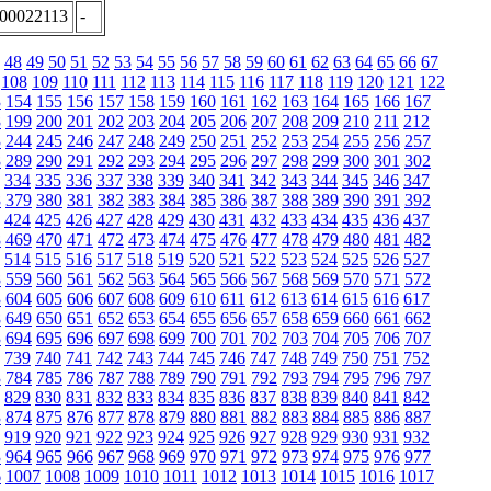
:00022113
-
48
49
50
51
52
53
54
55
56
57
58
59
60
61
62
63
64
65
66
67
108
109
110
111
112
113
114
115
116
117
118
119
120
121
122
3
154
155
156
157
158
159
160
161
162
163
164
165
166
167
8
199
200
201
202
203
204
205
206
207
208
209
210
211
212
3
244
245
246
247
248
249
250
251
252
253
254
255
256
257
8
289
290
291
292
293
294
295
296
297
298
299
300
301
302
334
335
336
337
338
339
340
341
342
343
344
345
346
347
8
379
380
381
382
383
384
385
386
387
388
389
390
391
392
424
425
426
427
428
429
430
431
432
433
434
435
436
437
8
469
470
471
472
473
474
475
476
477
478
479
480
481
482
514
515
516
517
518
519
520
521
522
523
524
525
526
527
8
559
560
561
562
563
564
565
566
567
568
569
570
571
572
3
604
605
606
607
608
609
610
611
612
613
614
615
616
617
8
649
650
651
652
653
654
655
656
657
658
659
660
661
662
3
694
695
696
697
698
699
700
701
702
703
704
705
706
707
739
740
741
742
743
744
745
746
747
748
749
750
751
752
3
784
785
786
787
788
789
790
791
792
793
794
795
796
797
829
830
831
832
833
834
835
836
837
838
839
840
841
842
3
874
875
876
877
878
879
880
881
882
883
884
885
886
887
919
920
921
922
923
924
925
926
927
928
929
930
931
932
3
964
965
966
967
968
969
970
971
972
973
974
975
976
977
6
1007
1008
1009
1010
1011
1012
1013
1014
1015
1016
1017