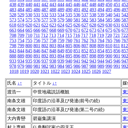
438
439
440
441
442
443
444
445
446
447
448
449
450
451
45
483
484
485
486
487
488
489
490
491
492
493
494
495
496
49
528
529
530
531
532
533
534
535
536
537
538
539
540
541
54
573
574
575
576
577
578
579
580
581
582
583
584
585
586
58
618
619
620
621
622
623
624
625
626
627
628
629
630
631
63
663
664
665
666
667
668
669
670
671
672
673
674
675
676
67
708
709
710
711
712
713
714
715
716
717
718
719
720
721
722
753
754
755
756
757
758
759
760
761
762
763
764
765
766
76
798
799
800
801
802
803
804
805
806
807
808
809
810
811
812
843
844
845
846
847
848
849
850
851
852
853
854
855
856
85
888
889
890
891
892
893
894
895
896
897
898
899
900
901
90
933
934
935
936
937
938
939
940
941
942
943
944
945
946
94
978
979
980
981
982
983
984
985
986
987
988
989
990
991
99
1018
1019
1020
1021
1022
1023
1024
1025
1026
1027
氏名
↓
↑
タイトル
↓
↑
媒
渡浩一
中世地蔵説話概観
東
南条文雄
印度語の沿革及び発達(前号の続)
東
南条文雄
印度語の沿革及び発達(第二号の続)
東
大内青巒
碧巌集講演
東
村上専精
仏典翻訳家の四天王
東