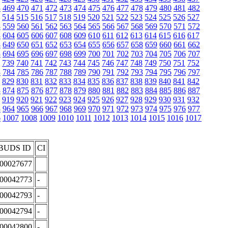
8
469
470
471
472
473
474
475
476
477
478
479
480
481
482
514
515
516
517
518
519
520
521
522
523
524
525
526
527
8
559
560
561
562
563
564
565
566
567
568
569
570
571
572
3
604
605
606
607
608
609
610
611
612
613
614
615
616
617
8
649
650
651
652
653
654
655
656
657
658
659
660
661
662
3
694
695
696
697
698
699
700
701
702
703
704
705
706
707
739
740
741
742
743
744
745
746
747
748
749
750
751
752
3
784
785
786
787
788
789
790
791
792
793
794
795
796
797
829
830
831
832
833
834
835
836
837
838
839
840
841
842
3
874
875
876
877
878
879
880
881
882
883
884
885
886
887
919
920
921
922
923
924
925
926
927
928
929
930
931
932
3
964
965
966
967
968
969
970
971
972
973
974
975
976
977
6
1007
1008
1009
1010
1011
1012
1013
1014
1015
1016
1017
BUDS ID
CI
:00027677
:00042773
-
:00042793
-
:00042794
-
:00042800
-