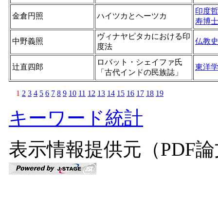
印度
金倉円照
ハイツカとヘーツカ
寿博
ヴィナヤピタカにおける印
中野義照
仏教
度法
ロバット・シェイファ氏
辻直四郎
東洋
「古代インドの民族誌」
1
2
3
4
5
6
7
8
9
10
11
12
13
14
15
16
17
18
19
キーワード統計
表示情報提供元（PDF