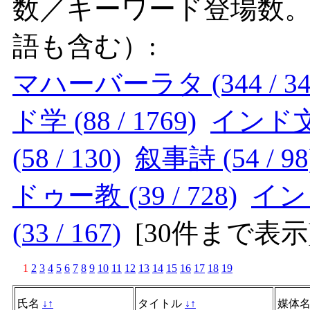
数／キーワード登場数
語も含む）:
マハーバーラタ (344 / 34
ド学 (88 / 1769)
インド文学 
(58 / 130)
叙事詩 (54 / 98
ドゥー教 (39 / 728)
インド
(33 / 167)
[
30件まで表示
1
2
3
4
5
6
7
8
9
10
11
12
13
14
15
16
17
18
19
氏名
↓
↑
タイトル
↓
↑
媒体