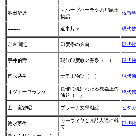
マハーブハーラタの尸毘王
池田澄達
仏教
物語
近事片々
現代
--------
金倉圓照
印度學の方向
現代
宇井伯壽
現代印度教の源泉（二）
現代
德永茅生
ナラ王物語（一）
現代
長部に現はれたる教義上の
オツトーフランケ
現代
佛陀（二）
五十嵐智昭
プラーナ文學槪說
ピタ
カーヴィヤと其詩人達に就
德永茅生
現代
て