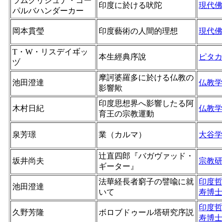
ラムクリシュナ・ゴー
印度に於ける吠陀
現代
パルバハンダーカー
岡本貫瑩
印度藝術󠄁の人間的理想
現代
T・W・リスデイヸッ
本生經典序說
ピタ
ヅ
摩訶婆羅多に於ける仏教の
池田澄達
仏教
影響歟
印度思想界へ影響したる阿
木村日紀
仏教
育王の宗教運動
泉芳璟
業（カルマ）
大谷
辻直四郎『バガヴァッド・
坂井尚夫
宗教
ギーター』
法華経長者窮子の譬喩に就
印度
池田澄達
いて
寿博
印度
久野芳隆
ボロブドゥール塔研究序説
寿博