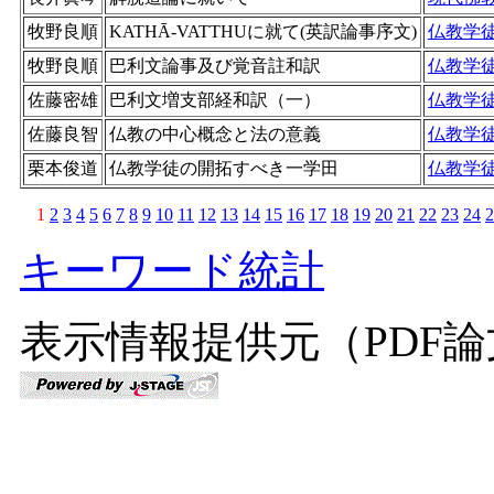
牧野良順
KATHĀ-VATTHUに就て(英訳論事序文)
仏教学
牧野良順
巴利文論事及び覚音註和訳
仏教学
佐藤密雄
巴利文増支部経和訳（一）
仏教学
佐藤良智
仏教の中心概念と法の意義
仏教学
栗本俊道
仏教学徒の開拓すべき一学田
仏教学
1
2
3
4
5
6
7
8
9
10
11
12
13
14
15
16
17
18
19
20
21
22
23
24
2
キーワード統計
表示情報提供元（PDF