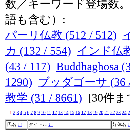
数／キーワード登場数
語も含む）:
パーリ仏教 (512 / 512)
イ
カ (132 / 554)
インド仏教 (9
(43 / 117)
Buddhaghosa (3
1290)
ブッダゴーサ (36 / 
教学 (31 / 8661)
[
30件
1
2
3
4
5
6
7
8
9
10
11
12
13
14
15
16
17
18
19
20
21
22
23
24
2
氏名
↓
↑
タイトル
↓
↑
媒体名
↓