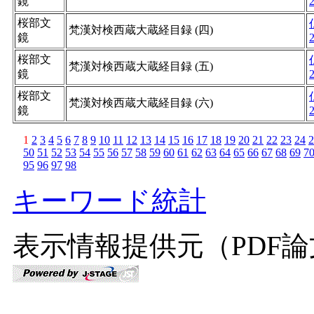
鏡
桜部文
梵漢対検西蔵大蔵経目録 (四)
鏡
桜部文
梵漢対検西蔵大蔵経目録 (五)
鏡
桜部文
梵漢対検西蔵大蔵経目録 (六)
鏡
1
2
3
4
5
6
7
8
9
10
11
12
13
14
15
16
17
18
19
20
21
22
23
24
2
50
51
52
53
54
55
56
57
58
59
60
61
62
63
64
65
66
67
68
69
7
95
96
97
98
キーワード統計
表示情報提供元（PDF