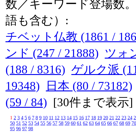
数／キーワード登場数
語も含む）:
チベット仏教 (1861 / 186
ンド (247 / 21888)
ツォンカ
(188 / 8316)
ゲルク派 (113
19348)
日本 (80 / 73182)
(59 / 84)
[
30件まで表示
]
1
2
3
4
5
6
7
8
9
10
11
12
13
14
15
16
17
18
19
20
21
22
23
24
2
50
51
52
53
54
55
56
57
58
59
60
61
62
63
64
65
66
67
68
69
7
95
96
97
98