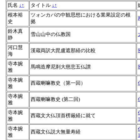
氏名
↓
↑
タイトル
↓
↑
根本裕
ツォンカパの中観思想における業果設定の根
史
拠
鈴木真
雪山山中の仏教国
静
河口慧
漢蔵両訳大毘盧遮那経の比較
海
寺本婉
馬鳴造摩尼刹大慈悲五仏讃
雅
寺本婉
西蔵喇嘛教史（第一回）
雅
寺本婉
西蔵喇嘛教史 (第二回)
雅
寺本婉
西蔵文大仏頂首楞厳経に就て
雅
寺本婉
西蔵文仏説大無量寿経
雅