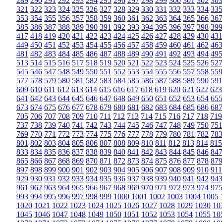
289
290
291
292
293
294
295
296
297
298
299
300
301
302
30
321
322
323
324
325
326
327
328
329
330
331
332
333
334
33
353
354
355
356
357
358
359
360
361
362
363
364
365
366
36
385
386
387
388
389
390
391
392
393
394
395
396
397
398
39
417
418
419
420
421
422
423
424
425
426
427
428
429
430
43
449
450
451
452
453
454
455
456
457
458
459
460
461
462
46
481
482
483
484
485
486
487
488
489
490
491
492
493
494
49
513
514
515
516
517
518
519
520
521
522
523
524
525
526
52
545
546
547
548
549
550
551
552
553
554
555
556
557
558
55
577
578
579
580
581
582
583
584
585
586
587
588
589
590
59
609
610
611
612
613
614
615
616
617
618
619
620
621
622
623
641
642
643
644
645
646
647
648
649
650
651
652
653
654
65
673
674
675
676
677
678
679
680
681
682
683
684
685
686
68
705
706
707
708
709
710
711
712
713
714
715
716
717
718
719
737
738
739
740
741
742
743
744
745
746
747
748
749
750
75
769
770
771
772
773
774
775
776
777
778
779
780
781
782
78
801
802
803
804
805
806
807
808
809
810
811
812
813
814
815
833
834
835
836
837
838
839
840
841
842
843
844
845
846
84
865
866
867
868
869
870
871
872
873
874
875
876
877
878
87
897
898
899
900
901
902
903
904
905
906
907
908
909
910
911
929
930
931
932
933
934
935
936
937
938
939
940
941
942
94
961
962
963
964
965
966
967
968
969
970
971
972
973
974
97
993
994
995
996
997
998
999
1000
1001
1002
1003
1004
1005
1020
1021
1022
1023
1024
1025
1026
1027
1028
1029
1030
10
1045
1046
1047
1048
1049
1050
1051
1052
1053
1054
1055
10