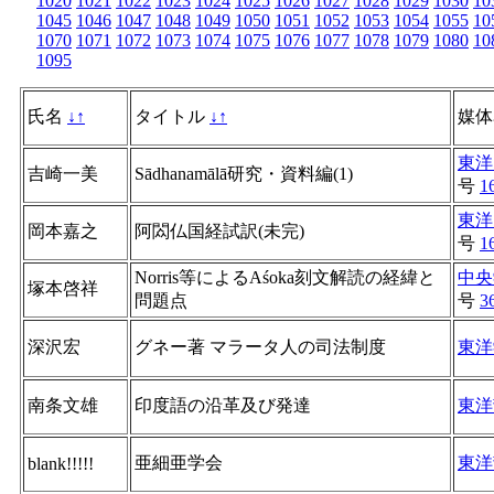
1020
1021
1022
1023
1024
1025
1026
1027
1028
1029
1030
10
1045
1046
1047
1048
1049
1050
1051
1052
1053
1054
1055
10
1070
1071
1072
1073
1074
1075
1076
1077
1078
1079
1080
10
1095
氏名
↓
↑
タイトル
↓
↑
媒
東洋
吉崎一美
Sādhanamālā研究・資料編(1)
号
1
東洋
岡本嘉之
阿閦仏国経試訳(未完)
号
1
Norris等によるAśoka刻文解読の経緯と
中央
塚本啓祥
問題点
号
3
深沢宏
グネー著 マラータ人の司法制度
東洋
南条文雄
印度語の沿革及び発達
東洋
亜細亜学会
東洋
blank!!!!!