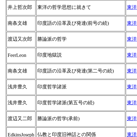
井上哲次郎
東洋の哲学思想に就きて
東洋
南条文雄
印度語の沿革及び発達(前号の続)
東洋
渡辺又次郎
勝論派の哲学
東洋
印度地獄説
東洋
FeerLeon
南条文雄
印度語の沿革及び発達(第二号の続)
東洋
浅井豊久
印度哲学諸派
東洋
浅井豊久
印度哲学諸派(第五号の続)
東洋
渡辺又二郎
勝論派の哲学(承前)
東洋
仏教と印度旧神話との関係
東洋
EdkinsJoseph