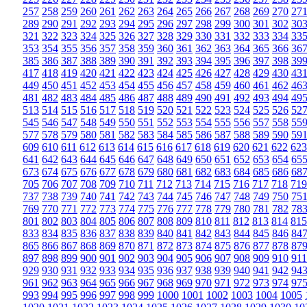
257
258
259
260
261
262
263
264
265
266
267
268
269
270
27
289
290
291
292
293
294
295
296
297
298
299
300
301
302
30
321
322
323
324
325
326
327
328
329
330
331
332
333
334
33
353
354
355
356
357
358
359
360
361
362
363
364
365
366
36
385
386
387
388
389
390
391
392
393
394
395
396
397
398
39
417
418
419
420
421
422
423
424
425
426
427
428
429
430
43
449
450
451
452
453
454
455
456
457
458
459
460
461
462
46
481
482
483
484
485
486
487
488
489
490
491
492
493
494
49
513
514
515
516
517
518
519
520
521
522
523
524
525
526
52
545
546
547
548
549
550
551
552
553
554
555
556
557
558
55
577
578
579
580
581
582
583
584
585
586
587
588
589
590
59
609
610
611
612
613
614
615
616
617
618
619
620
621
622
623
641
642
643
644
645
646
647
648
649
650
651
652
653
654
65
673
674
675
676
677
678
679
680
681
682
683
684
685
686
68
705
706
707
708
709
710
711
712
713
714
715
716
717
718
719
737
738
739
740
741
742
743
744
745
746
747
748
749
750
75
769
770
771
772
773
774
775
776
777
778
779
780
781
782
78
801
802
803
804
805
806
807
808
809
810
811
812
813
814
815
833
834
835
836
837
838
839
840
841
842
843
844
845
846
84
865
866
867
868
869
870
871
872
873
874
875
876
877
878
87
897
898
899
900
901
902
903
904
905
906
907
908
909
910
911
929
930
931
932
933
934
935
936
937
938
939
940
941
942
94
961
962
963
964
965
966
967
968
969
970
971
972
973
974
97
993
994
995
996
997
998
999
1000
1001
1002
1003
1004
1005