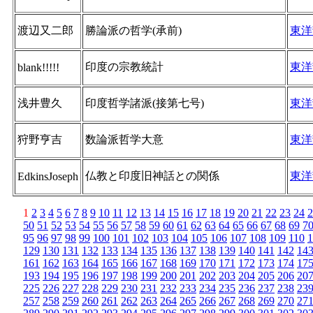
渡辺又二郎
勝論派の哲学(承前)
東洋
印度の宗教統計
東洋
blank!!!!!
浅井豊久
印度哲学諸派(接第七号)
東洋
狩野亨吉
数論派哲学大意
東洋
仏教と印度旧神話との関係
東洋
EdkinsJoseph
1
2
3
4
5
6
7
8
9
10
11
12
13
14
15
16
17
18
19
20
21
22
23
24
2
50
51
52
53
54
55
56
57
58
59
60
61
62
63
64
65
66
67
68
69
7
95
96
97
98
99
100
101
102
103
104
105
106
107
108
109
110
1
129
130
131
132
133
134
135
136
137
138
139
140
141
142
14
161
162
163
164
165
166
167
168
169
170
171
172
173
174
17
193
194
195
196
197
198
199
200
201
202
203
204
205
206
20
225
226
227
228
229
230
231
232
233
234
235
236
237
238
23
257
258
259
260
261
262
263
264
265
266
267
268
269
270
27