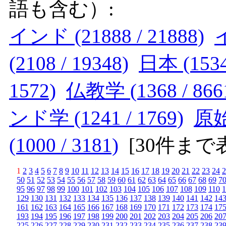
語も含む）:
インド (21888 / 21888)
イ
(2108 / 19348)
日本 (1534 
1572)
仏教学 (1368 / 866
ンド学 (1241 / 1769)
原始仏
(1000 / 3181)
[
30件まで
1
2
3
4
5
6
7
8
9
10
11
12
13
14
15
16
17
18
19
20
21
22
23
24
2
50
51
52
53
54
55
56
57
58
59
60
61
62
63
64
65
66
67
68
69
7
95
96
97
98
99
100
101
102
103
104
105
106
107
108
109
110
1
129
130
131
132
133
134
135
136
137
138
139
140
141
142
14
161
162
163
164
165
166
167
168
169
170
171
172
173
174
17
193
194
195
196
197
198
199
200
201
202
203
204
205
206
20
225
226
227
228
229
230
231
232
233
234
235
236
237
238
23