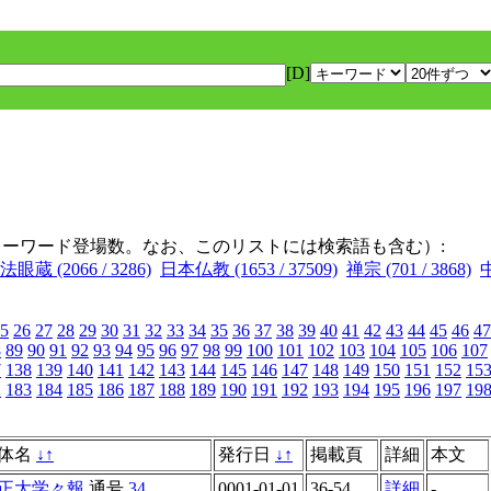
[D]
キーワード登場数。なお、このリストには検索語も含む）:
法眼蔵 (2066 / 3286)
日本仏教 (1653 / 37509)
禅宗 (701 / 3868)
中
5
26
27
28
29
30
31
32
33
34
35
36
37
38
39
40
41
42
43
44
45
46
47
8
89
90
91
92
93
94
95
96
97
98
99
100
101
102
103
104
105
106
107
7
138
139
140
141
142
143
144
145
146
147
148
149
150
151
152
15
2
183
184
185
186
187
188
189
190
191
192
193
194
195
196
197
19
体名
↓
↑
発行日
↓
↑
掲載頁
詳細
本文
正大学々報
通号
34
0001-01-01
36-54
詳細
-