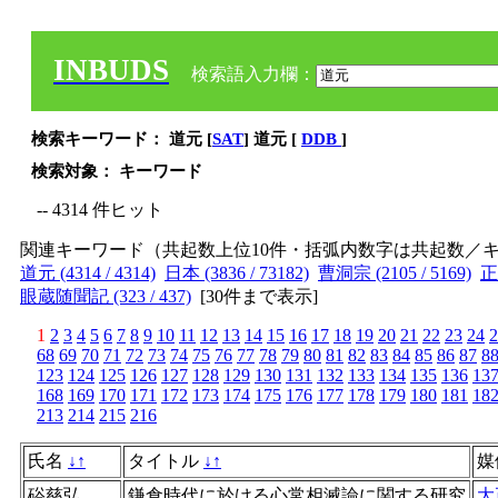
INBUDS
検索語入力欄：
検索キーワード： 道元 [
SAT
] 道元 [
DDB
]
検索対象： キーワード
-- 4314 件ヒット
関連キーワード（共起数上位10件・括弧内数字は共起数／
道元 (4314 / 4314)
日本 (3836 / 73182)
曹洞宗 (2105 / 5169)
正
眼蔵随聞記 (323 / 437)
[
30件まで表示
]
1
2
3
4
5
6
7
8
9
10
11
12
13
14
15
16
17
18
19
20
21
22
23
24
2
68
69
70
71
72
73
74
75
76
77
78
79
80
81
82
83
84
85
86
87
8
123
124
125
126
127
128
129
130
131
132
133
134
135
136
13
168
169
170
171
172
173
174
175
176
177
178
179
180
181
18
213
214
215
216
氏名
↓
↑
タイトル
↓
↑
媒
硲慈弘
鎌倉時代に於ける心常相滅論に関する研究
大