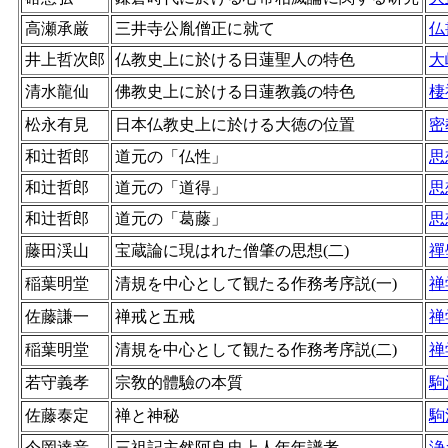
高瀬承厳
三井寺公胤僧正に就て
仏
井上哲次郎
仏教史上に於ける日蓮聖人の特色
大
清水龍仙
佛教史上に於ける日蓮教義の特色
棲
松永有見
日本仏教史上に於ける大徳の位置
密
和辻哲郎
道元の「仏性」
思
和辻哲郎
道元の「道得」
思
和辻哲郎
道元の「葛藤」
思
藤田渓山
宝蔵論に現はれた僧肇の思想(二)
禪
稲葉明堂
清規を中心として観たる作務考序説(一)
禅
佐藤謙一
禅戒と五戒
禅
稲葉明堂
清規を中心として観たる作務考序説(二)
禅
若守義孝
宗敎的體驗の本質
駒
佐藤泰定
禅と神秘
駒
今岡達音
三祖記主然阿良忠上人年年譜考
浄