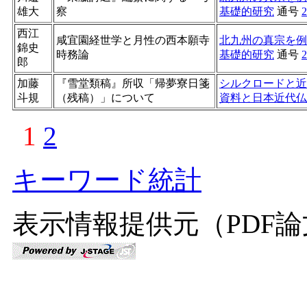
雄大
察
基礎的研究
通号
2
西江
咸宜園経世学と月性の西本願寺
北九州の真宗を例
錦史
時務論
基礎的研究
通号
2
郎
加藤
『雪堂類稿』所収「帰夢寮日箋
シルクロードと近
斗規
（残稿）」について
資料と日本近代仏
1
2
キーワード統計
表示情報提供元（PDF