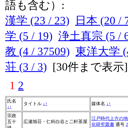
語も含む）:
漢学 (23 / 23)
日本 (20 / 
学 (5 / 19)
浄土真宗 (5 / 6
教 (4 / 37509)
東洋大学 (4 
荘 (3 / 3)
[
30件まで表示
]
1
2
氏名
タイトル
↓
↑
媒体名
↓
↑
↓
↑
宗政
江戸時代上方の地
五十
広瀬旭荘・仁科白谷と二軒茶屋
化研究叢書
通号
2
緒