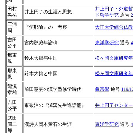
田村
井上円了・外道哲
井上円了の生涯と思想
晃祐
ド哲学研究
通号
2
三浦
『笑耶論』の一考察
大正大学綜合仏教
周
吉田
宮内黙藏年譜稿
東洋学研究
通号
4
公平
邢東
鈴木大拙与中国
松ヶ岡文庫研究年
風
邢東
鈴木大拙と中国
松ヶ岡文庫研究年
風
龍溪
前田慧雲の漢学塾修学時代
眞宗學
通号
119/1
章雄
吉田
東敬治の『澤瀉先生逸話籠』
井上円了センター
公平
武田
庸二
漢詩人岡本黄石の生涯
東洋学研究
通号
4
郎