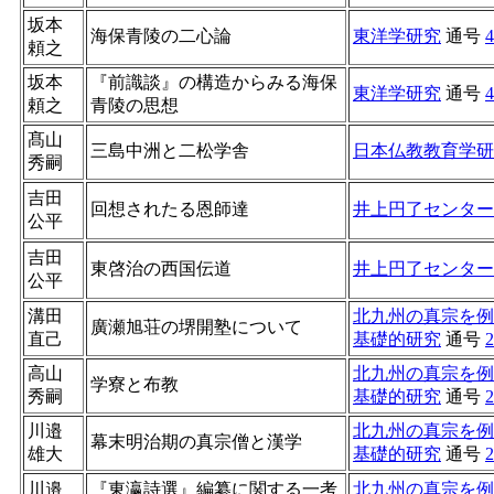
坂本
海保青陵の二心論
東洋学研究
通号
4
頼之
坂本
『前識談』の構造からみる海保
東洋学研究
通号
4
頼之
青陵の思想
髙山
三島中洲と二松学舎
日本仏教教育学研
秀嗣
吉田
回想されたる恩師達
井上円了センター
公平
吉田
東啓治の西国伝道
井上円了センター
公平
溝田
北九州の真宗を例
廣瀬旭荘の堺開塾について
直己
基礎的研究
通号
2
高山
北九州の真宗を例
学寮と布教
秀嗣
基礎的研究
通号
2
川邉
北九州の真宗を例
幕末明治期の真宗僧と漢学
雄大
基礎的研究
通号
2
川邉
『東瀛詩選』編纂に関する一考
北九州の真宗を例