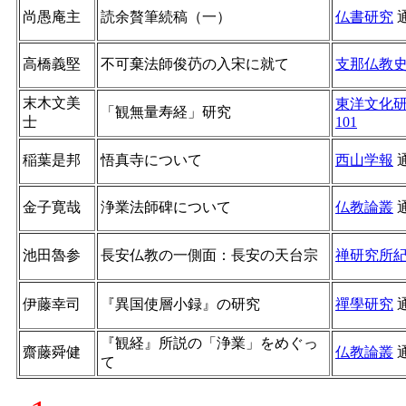
尚愚庵主
読余贅筆続稿（一）
仏書研究
高橋義堅
不可棄法師俊芿の入宋に就て
支那仏教
末木文美
東洋文化
「観無量寿経」研究
士
101
稲葉是邦
悟真寺について
西山学報
金子寛哉
浄業法師碑について
仏教論叢
池田魯参
長安仏教の一側面：長安の天台宗
禅研究所
伊藤幸司
『異国使層小録』の研究
禪學研究
『観経』所説の「浄業」をめぐっ
齋藤舜健
仏教論叢
て