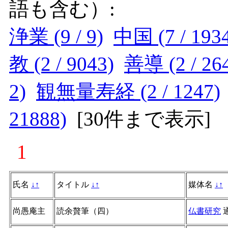
語も含む）:
浄業 (9 / 9)
中国 (7 / 193
教 (2 / 9043)
善導 (2 / 26
2)
観無量寿経 (2 / 1247)
21888)
[
30件まで表示
]
1
氏名
↓
↑
タイトル
↓
↑
媒体名
↓
↑
尚愚庵主
読余贅筆（四）
仏書研究