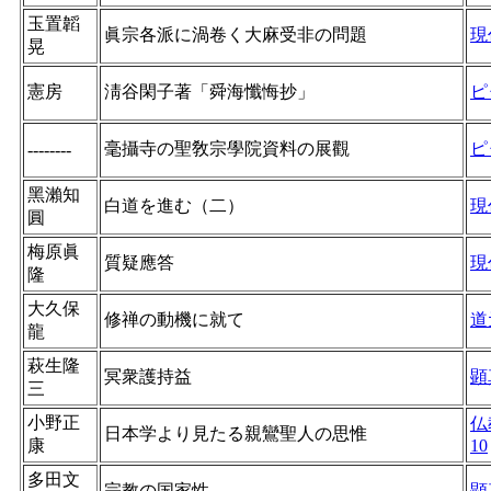
玉置韜
眞宗各派に渦卷く大麻受非の問題
現
晃
憲房󠄁
淸谷閑子著「舜海懺悔抄」
ピ
毫攝寺の聖敎宗學院資料の展觀
ピ
--------
黑瀨知
白道を進む（二）
現
圓
梅原眞
質疑應答
現
隆
大久保
修禅の動機に就て
道
龍
萩生隆
冥衆護持益
顕
三
小野正
仏
日本学より見たる親鸞聖人の思惟
康
10
多田文
宗教の国家性
顕