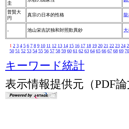
圭
普賢大
真宗の日本的性格
龍
円
池山栄吉訳独和対照歎異鈔
大
-
1
2
3
4
5
6
7
8
9
10
11
12
13
14
15
16
17
18
19
20
21
22
23
24
2
50
51
52
53
54
55
56
57
58
59
60
61
62
63
64
65
66
67
68
69
7
キーワード統計
表示情報提供元（PDF