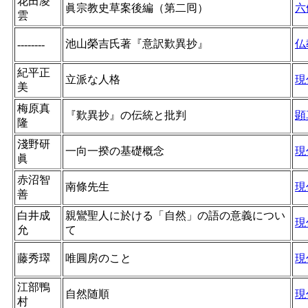
花田凌
眞宗教史草案後編（第二囘）
六
雲
池山榮吉氏著『意訳歎異抄』
仏
--------
紀平正
立派な人格
現
美
梅原真
『歎異抄』の伝統と批判
顕
隆
淺野研
一向一揆の基礎概念
現
眞
赤沼智
南條先生
現
善
白井成
親鸞聖人に於ける「自然」の語の意義につい
現
允
て
藤秀璻
唯圓房のこと
現
江部鴨
自然随順
現
村