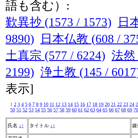
語も含む）:
歎異抄 (1573 / 1573)
日本 
9890)
日本仏教 (608 / 37
土真宗 (577 / 6224)
法然 (
2199)
浄土教 (145 / 6017
表示
]
1
2
3
4
5
6
7
8
9
10
11
12
13
14
15
16
17
18
19
20
21
22
23
24
2
50
51
52
53
54
55
56
57
58
59
60
61
62
63
64
65
66
67
68
69
7
氏名
↓
↑
タイトル
↓
↑
媒