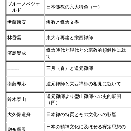
ブルーノペツオ
日本佛教の六大特色（一）
ールド
伊藤康安
佛教と鎌倉文學
林岱雲
東大寺再建と栄西禅師
鎌倉時代と現代との宗敎的類似性に就
濱島覺成
て
三月（春）と道元禪師
--------
衛藤即応
道元禅師と栄西禅師の相見に就いて
道元禪師より瑩山禪師への史的展開
鈴木泰山
（四）
大久保道舟
日本禅の特質とその文化への影響
日本の精神文化に及ぼせる禪定思想の
增永靈鳳