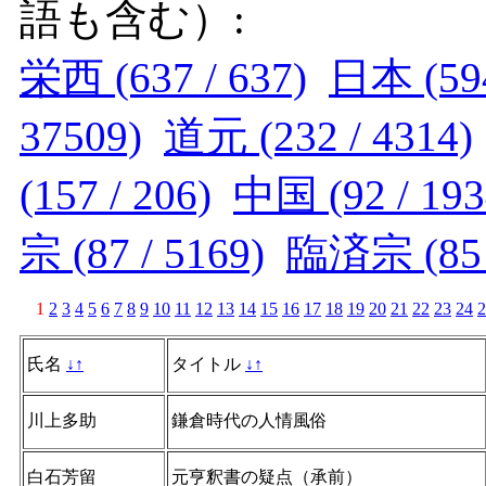
語も含む）:
栄西 (637 / 637)
日本 (594
37509)
道元 (232 / 4314)
(157 / 206)
中国 (92 / 193
宗 (87 / 5169)
臨済宗 (85 /
1
2
3
4
5
6
7
8
9
10
11
12
13
14
15
16
17
18
19
20
21
22
23
24
2
氏名
↓
↑
タイトル
↓
↑
川上多助
鎌倉時代の人情風俗
白石芳留
元亨釈書の疑点（承前）