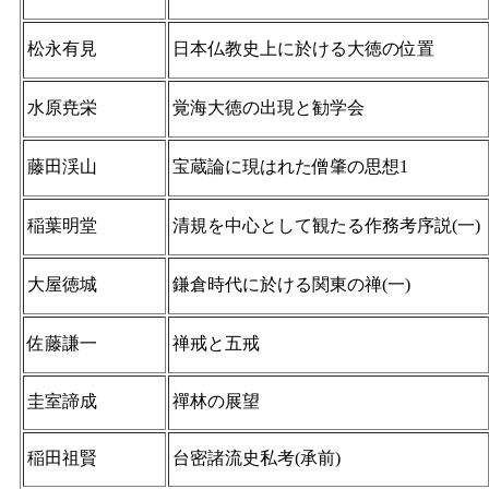
松永有見
日本仏教史上に於ける大徳の位置
水原尭栄
覚海大徳の出現と勧学会
藤田渓山
宝蔵論に現はれた僧肇の思想1
稲葉明堂
清規を中心として観たる作務考序説(一)
大屋徳城
鎌倉時代に於ける関東の禅(一)
佐藤謙一
禅戒と五戒
圭室諦成
禪林の展望
稲田祖賢
台密諸流史私考(承前)