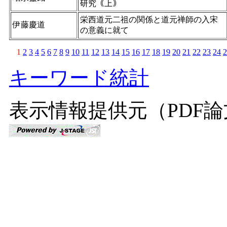
研究｟上｠
栄西道元二祖の関係と道元禅師の入宋
伊藤慶道
の意義に就て
1
2
3
4
5
6
7
8
9
10
11
12
13
14
15
16
17
18
19
20
21
22
23
24
2
キーワード統計
表示情報提供元（PDF