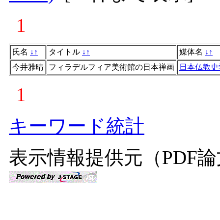
1
氏名
↓
↑
タイトル
↓
↑
媒体名
↓
↑
今井雅晴
フィラデルフィア美術館の日本禅画
日本仏教史
1
キーワード統計
表示情報提供元（PDF