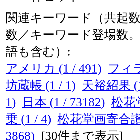
関連キーワード（共起数
数／キーワード登場数
語も含む）:
アメリカ (1 / 491)
フィラ
坊蔵帳 (1 / 1)
天裕紹果 (1 
1)
日本 (1 / 73182)
松花堂
乗 (1 / 4)
松花堂画寄合讃巻物
3868)
[
30件まで表示
]