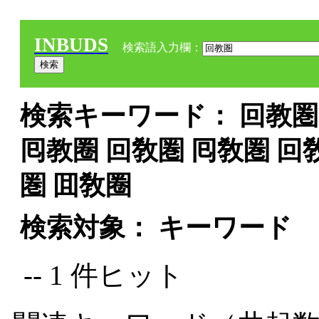
INBUDS
検索語入力欄：
検索キーワード： 回教圏 
囘教圈 回敎圏 囘敎圏 回
圏 囬敎圈
検索対象： キーワード
-- 1 件ヒット