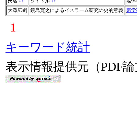
氏名
↓
↑
タイトル
↓
↑
媒体
大澤広嗣
鏡島寛之によるイスラーム研究の史的意義
宗学
1
キーワード統計
表示情報提供元（PDF