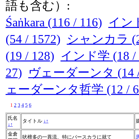
語も含む）:
Śaṅkara (116 / 116)
インド 
(54 / 1572)
シャンカラ (25 
(19 / 128)
インド学 (18 / 
27)
ヴェーダーンタ (14 / 
ェーダーンタ哲学 (12 / 6
1
2
3
4
5
6
氏名
タイトル
↓
↑
↓
↑
金倉
吠檀多の一異流、特にバースカラに就て