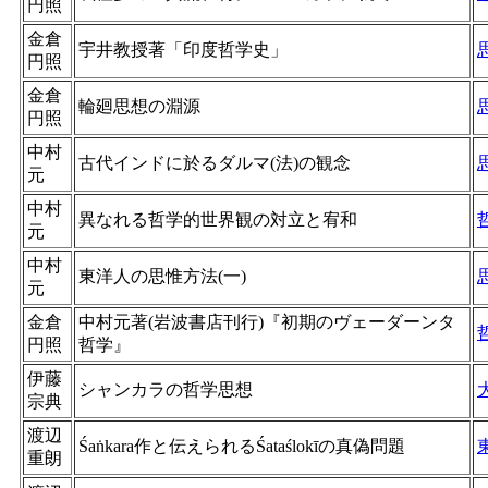
円照
金倉
宇井教授著「印度哲学史」
円照
金倉
輪廻思想の淵源
円照
中村
古代インドに於るダルマ(法)の観念
元
中村
異なれる哲学的世界観の対立と宥和
元
中村
東洋人の思惟方法(一)
元
金倉
中村元著(岩波書店刊行)『初期のヴェーダーンタ
円照
哲学』
伊藤
シャンカラの哲学思想
宗典
渡辺
Śaṅkara作と伝えられるŚataślokīの真偽問題
重朗