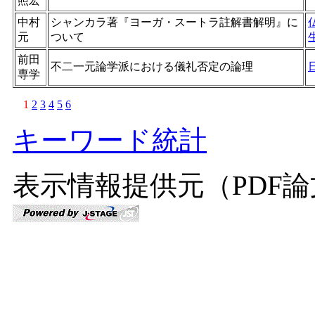
照宏
中村
シャンカラ著『ヨーガ・スートラ註解書解明』に
元
ついて
前田
不二一元論学派における儀礼否定の論理
専学
1
2
3
4
5
6
キーワード統計
表示情報提供元（PDF