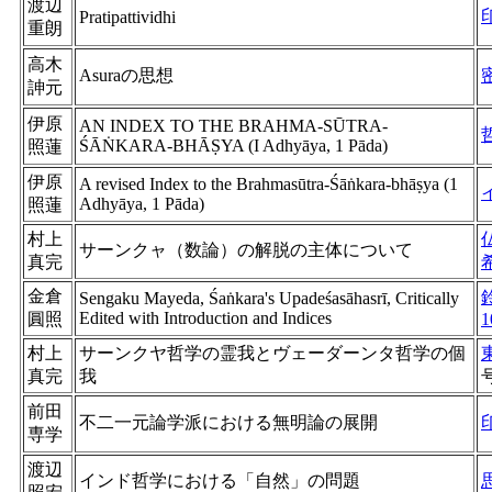
渡辺
Pratipattividhi
重朗
高木
Asuraの思想
訷元
伊原
AN INDEX TO THE BRAHMA-SŪTRA-
ŚĀṄKARA-BHĀṢYA (I Adhyāya, 1 Pāda)
照蓮
伊原
A revised Index to the Brahmasūtra-Śāṅkara-bhāṣya (1
Adhyāya, 1 Pāda)
照蓮
村上
サーンクャ（数論）の解脱の主体について
真完
金倉
Sengaku Mayeda, Śaṅkara's Upadeśasāhasrī, Critically
Edited with Introduction and Indices
圓照
1
村上
サーンクヤ哲学の霊我とヴェーダーンタ哲学の個
真完
我
前田
不二一元論学派における無明論の展開
専学
渡辺
インド哲学における「自然」の問題